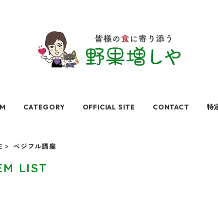
EM
CATEGORY
OFFICIAL SITE
CONTACT
特
E
ベジフル講座
EM LIST