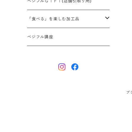
ベジフルＧＩＦＴ(店舗引取り用)
「食べる」を楽しむ加工品
干し芋
ベジフル講座
ポテトチップス
ドレッシング
プ